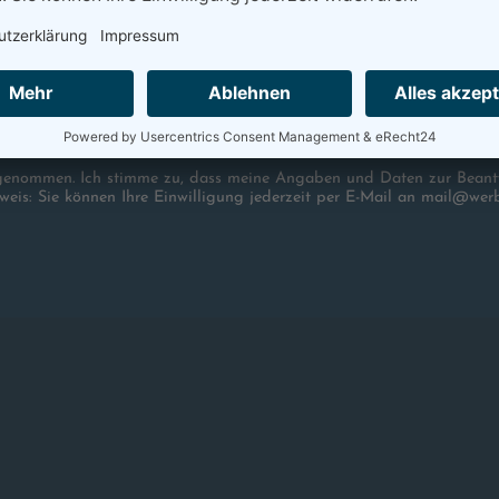
genommen. Ich stimme zu, dass meine Angaben und Daten zur Beant
weis: Sie können Ihre Einwilligung jederzeit per E-Mail an mail@wer